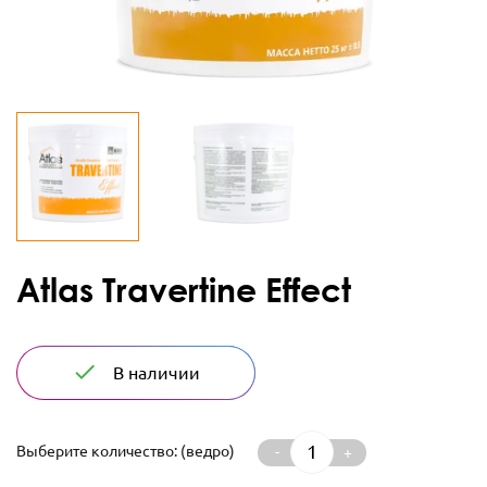
Atlas Travertine Effect
done
В наличии
Выберите количество: (ведро)
-
+