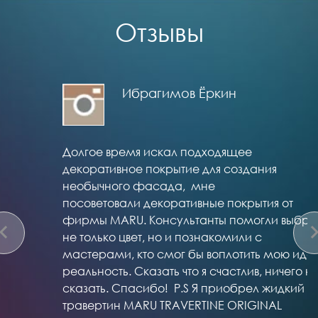
Отзывы
Ибрагимов Ёркин
Долгое время искал подходящее
декоративное покрытие для создания
необычного фасада, мне
посоветовали декоративные покрытия от
фирмы MARU. Консультанты помогли выбрать
ate_before
navigate
не только цвет, но и познакомили с
мастерами, кто смог бы воплотить мою идею в
реальность. Сказать что я счастлив, ничего не
сказать. Спасибо! P.S Я приобрел жидкий
травертин MARU TRAVERTINE ORIGINAL