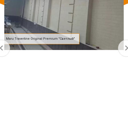
Maru Travertine Original Premium "Светлый"
ate_before
navigate